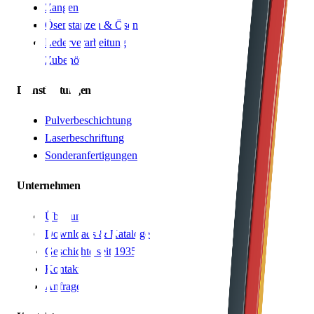
Zangen
Ösenstanzen & Ösen
Lederverarbeitung
Zubehör
Dienstleistungen
Pulverbeschichtung
Laserbeschriftung
Sonderanfertigungen
Unternehmen
Über uns
Downloads & Kataloge
Geschichte seit 1935
Kontakt
Anfrage