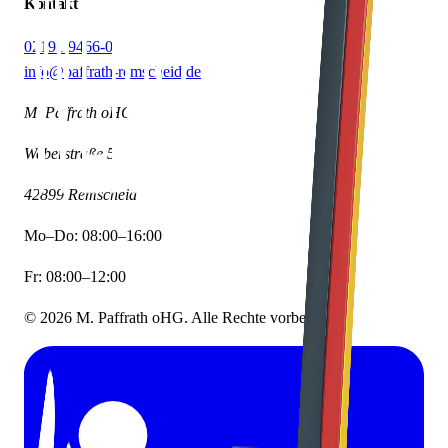
Kontakt
02191 9466-0
info@paffrath-remscheid.de
M. Paffrath oHG
Weberstraße 5
42899
Remscheid
Mo–Do: 08:00–16:00
Fr: 08:00–12:00
©
2026
M. Paffrath oHG
. Alle Rechte vorbehalten.