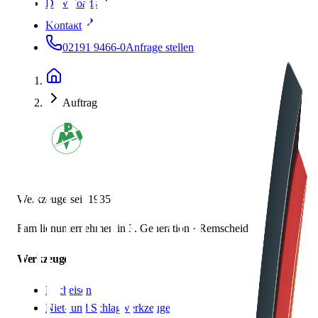
Downloads
Kontakt
02191 9466-0
Anfrage stellen
Auftrag
Werkzeuge seit
1935
Familienunternehmen in 3. Generation ·
Remscheid
Werkzeuge
Locheisen
Niet- und Schlagwerkzeuge